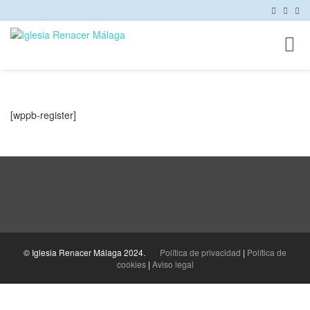
Toggl
naviga
[wppb-register]
© Iglesia Renacer Málaga 2024.
Política de privacidad
|
Política de
cookies
|
Aviso legal